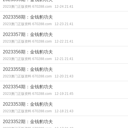
2023澳门正版资料 670288.com
12-24 21:41
2023358期：金钱豹功夫
2023澳门正版资料 670288.com
12-23 21:41
2023357期：金钱豹功夫
2023澳门正版资料 670288.com
12-22 21:41
2023356期：金钱豹功夫
2023澳门正版资料 670288.com
12-21 21:41
2023355期：金钱豹功夫
2023澳门正版资料 670288.com
12-20 21:43
2023354期：金钱豹功夫
2023澳门正版资料 670288.com
12-19 21:45
2023353期：金钱豹功夫
2023澳门正版资料 670288.com
12-18 21:43
2023352期：金钱豹功夫