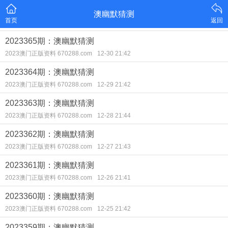
澳幽默猜测
首页
返回
2023365期：澳幽默猜测
2023澳门正版资料 670288.com
12-30 21:42
2023364期：澳幽默猜测
2023澳门正版资料 670288.com
12-29 21:42
2023363期：澳幽默猜测
2023澳门正版资料 670288.com
12-28 21:44
2023362期：澳幽默猜测
2023澳门正版资料 670288.com
12-27 21:43
2023361期：澳幽默猜测
2023澳门正版资料 670288.com
12-26 21:41
2023360期：澳幽默猜测
2023澳门正版资料 670288.com
12-25 21:42
2023359期：澳幽默猜测