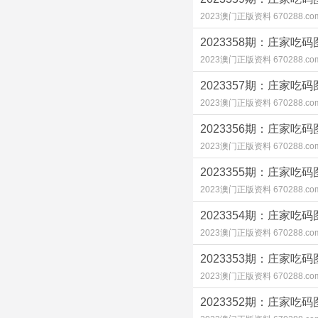
2023澳门正版资料 670288.co
2023358期：庄家吃码
2023澳门正版资料 670288.co
2023357期：庄家吃码
2023澳门正版资料 670288.co
2023356期：庄家吃码
2023澳门正版资料 670288.co
2023355期：庄家吃码
2023澳门正版资料 670288.co
2023354期：庄家吃码
2023澳门正版资料 670288.co
2023353期：庄家吃码
2023澳门正版资料 670288.co
2023352期：庄家吃码