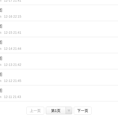
m
12-17 21:41
图
m
12-16 22:15
图
m
12-15 21:41
图
m
12-14 21:44
图
m
12-13 21:42
图
m
12-12 21:45
图
m
12-11 21:43
上一页
第1页
下一页