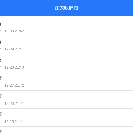
庄家吃码图
图
m
12-30 21:42
图
m
12-29 21:41
图
m
12-28 21:43
图
m
12-27 21:42
图
m
12-26 21:41
图
m
12-25 21:41
图