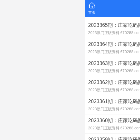
首页
2023365期：庄家吃码
2023澳门正版资料 670288.co
2023364期：庄家吃码
2023澳门正版资料 670288.co
2023363期：庄家吃码
2023澳门正版资料 670288.co
2023362期：庄家吃码
2023澳门正版资料 670288.co
2023361期：庄家吃码
2023澳门正版资料 670288.co
2023360期：庄家吃码
2023澳门正版资料 670288.co
2023359期：庄家吃码