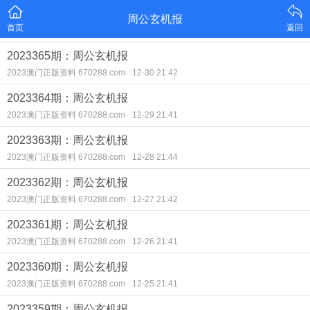
周公玄机报
首页
返回
2023365期：周公玄机报
2023澳门正版资料 670288.com
12-30 21:42
2023364期：周公玄机报
2023澳门正版资料 670288.com
12-29 21:41
2023363期：周公玄机报
2023澳门正版资料 670288.com
12-28 21:44
2023362期：周公玄机报
2023澳门正版资料 670288.com
12-27 21:42
2023361期：周公玄机报
2023澳门正版资料 670288.com
12-26 21:41
2023360期：周公玄机报
2023澳门正版资料 670288.com
12-25 21:41
2023359期：周公玄机报